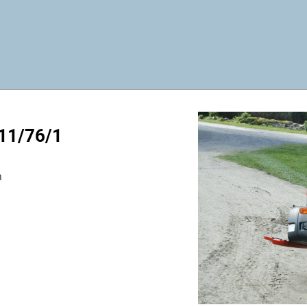
 11/76/1
n